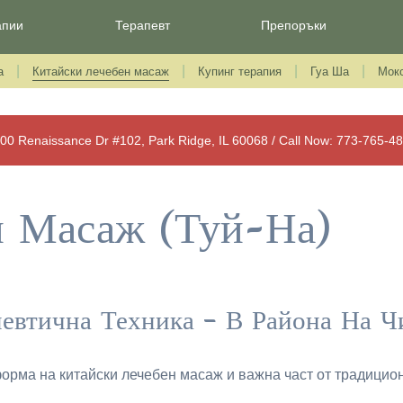
апии
Терапевт
Препоръки
а
Китайски лечебен масаж
Купинг терапия
Гуа Ша
Мокс
00 Renaissance Dr #102, Park Ridge, IL 60068 / Call Now: 773-765-4
н Масаж (Туй-На)
евтична Техника – В Района На Ч
форма на китайски лечебен масаж и важна част от традицио