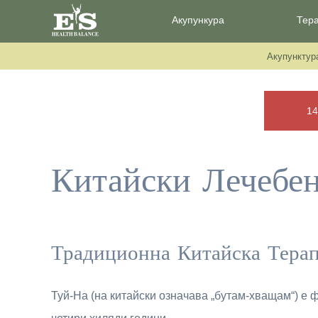
Акупункура
Тер
Акупунктур
14
Китайски Лечебе
Традиционна Китайска Терап
Туй-На (на китайски означава „бутам-хващам“) е 