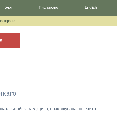
Блог
Планиране
English
а терапия
851
икаго
нната китайска медицина, практикувана повече от