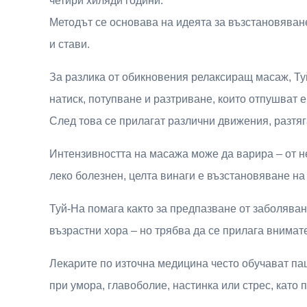
четири хиляди години.
Методът се основава на идеята за възстановяване
и стави.
За разлика от обикновения релаксиращ масаж, Туй
натиск, потупване и разтриване, които отпушват 
След това се прилагат различни движения, разтяг
Интензивността на масажа може да варира – от н
леко болезнен, целта винаги е възстановяване на
Туй-На помага както за предпазване от заболяван
възрастни хора – но трябва да се прилага внимат
Лекарите по източна медицина често обучават па
при умора, главоболие, настинка или стрес, като