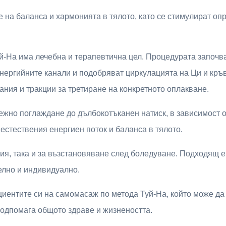
 на баланса и хармонията в тялото, като се стимулират оп
-На има лечебна и терапевтична цел. Процедурата започва 
енергийните канали и подобряват циркулацията на Ци и кръв
ания и тракции за третиране на конкретното оплакване.
ежно поглаждане до дълбокотъканен натиск, в зависимост о
 естествения енергиен поток и баланса в тялото.
ия, така и за възстановяване след боледуване. Подходящ е 
елно и индивидуално.
циентите си на самомасаж по метода Туй-На, който може да
 подпомага общото здраве и жизнеността.