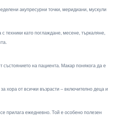
ределени акупресурни точки, меридиани, мускули
с техники като поглаждане, месене, търкаляне,
та.
т състоянието на пациента. Макар понякога да е
за хора от всички възрасти – включително деца и
 се прилага ежедневно. Той е особено полезен