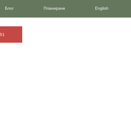
Блог
Планиране
English
851