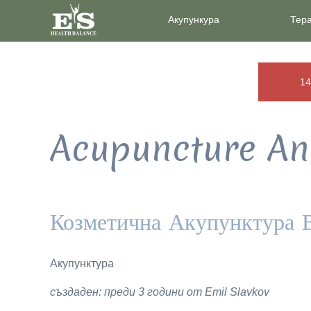
Акупункура
Тер
14
Acupuncture An
Козметична Акупунктура 
Акупунктура
създаден: преди 3 години от Emil Slavkov