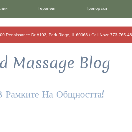
апии
Терапевт
Препоръки
00 Renaissance Dr #102, Park Ridge, IL 60068 / Call Now: 773-765-4
d Massage Blog
В Рамките На Общността!