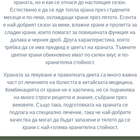
храната, но и как се отнася до настоящия сезон.
Естествено е да се яде топла храна през студените
месеци и по-леки, охлаждащи храни през лятото. Есента
е най-добрият сезон за меки, влажни храни и пролетта за
сладки храни, които помагат за повишената функция на
далака и черния дроб. Друга характеристика, която
трябва да се има предвид е цветът на храната. Тъмните
цветни храни обикновено имат по-силен вкус и по-
хранителна стойност.
Храната за лекуване и правилната диета са много важна
част от лечението на болестта в китайската медицина.
Комбинацията от храни не е хаотична, но се подчинява
на много строги рецепти и знания, събрани през
вековете. Също така, подготовката на храната се
подлага на специално лечение, така че най-добрите
качества да могат да бъдат запазени и тялото да се
храни с най-голяма хранителна стойност.