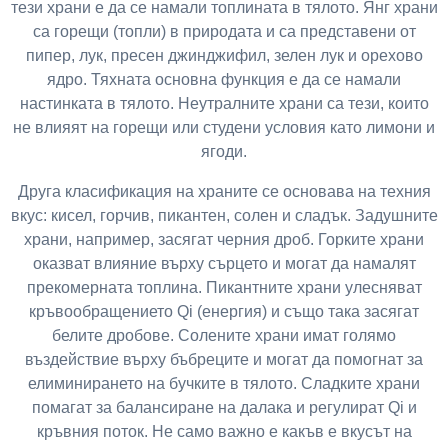
тези храни е да се намали топлината в тялото. Янг храни
са горещи (топли) в природата и са представени от
пипер, лук, пресен джинджифил, зелен лук и орехово
ядро. Тяхната основна функция е да се намали
настинката в тялото. Неутралните храни са тези, които
не влияят на горещи или студени условия като лимони и
ягоди.
Друга класификация на храните се основава на техния
вкус: кисел, горчив, пикантен, солен и сладък. Задушните
храни, например, засягат черния дроб. Горките храни
оказват влияние върху сърцето и могат да намалят
прекомерната топлина. Пикантните храни улесняват
кръвообращението Qi (енергия) и също така засягат
белите дробове. Солените храни имат голямо
въздействие върху бъбреците и могат да помогнат за
елиминирането на бучките в тялото. Сладките храни
помагат за балансиране на далака и регулират Qi и
кръвния поток. Не само важно е какъв е вкусът на