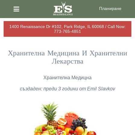
Планиране
1400 Renaissance Dr #102, Park Ridge, IL 60068 / Call Now:
773-765-4851
Хранителна Медицина И Хранителни
Лекарства
Хранителна Медицна
създаден: преди 3 години от Emil Slavkov