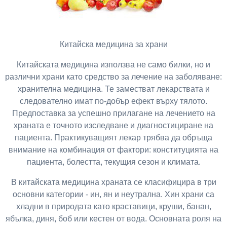
Китайска медицина за храни
Китайската медицина използва не само билки, но и
различни храни като средство за лечение на заболяване:
хранителна медицина. Те заместват лекарствата и
следователно имат по-добър ефект върху тялото.
Предпоставка за успешно прилагане на лечението на
храната е точното изследване и диагностициране на
пациента. Практикуващият лекар трябва да обръща
внимание на комбинация от фактори: конституцията на
пациента, болестта, текущия сезон и климата.
В китайската медицина храната се класифицира в три
основни категории - ин, ян и неутрална. Хин храни са
хладни в природата като краставици, круши, банан,
ябълка, диня, боб или кестен от вода. Основната роля на